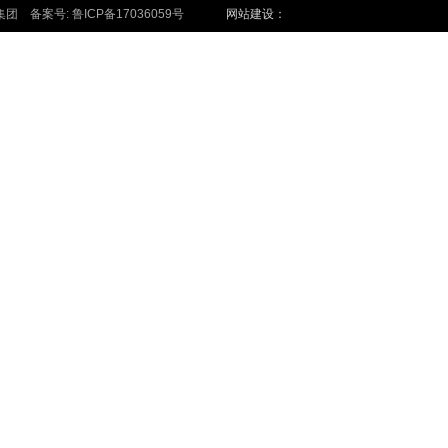
集团 备案号:
鲁ICP备17036059号
网站建设：